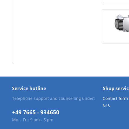
Service hotline
Shop servic
Telephone support and counselling under:
Contact form
GTC
+49 7665 - 934650
Mo. - Fr.: 9 am - 5 pm