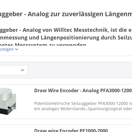
zuggeber - Analog zur zuverlässigen Länge
uggeber - Analog von Willtec Messtechnik, ist die 
nmessung und Längenpositionierung durch Seilz
netes Messsystem zu verwenden.
nzeigen
ilzuggeber - Analog sind Sensoren höchster Linearität
harten Einsatzbedingungen.
häuse der
Seilzuggeber - Analog
sind
robust
und 2-fach
kugelgelag
hren in der Bodenplatte. Verschiedene Gehäusegrößen mit jeweils
Draw Wire Encoder - Analog PFA3000-1200
hiedlichen
Messbereichen
ermöglichen viele Messaufgaben. Mess
ge
: 1 kOhm - 0...10 V - 4...20 mA - TTL - digital-absolut und viele
Potentiometrische Seilzuggeber PFA3000-12000 is
gige Steuerungen
oder Messanzeigen.
ein analoges Widerstands-,Spannungssignal ode
ste Einsatzgebiete sind:
enbau, Medizintechnik, Lager- und Fördertechnik, Hebebühnen, Po
Draw wire Encoder PF1000-2000