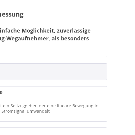
nmessung
einfache Möglichkeit, zuverlässige
ug-Wegaufnehmer, als besonders
 für dynamische Industrieanwendungen
ert
. Die Befestigung erfolgt über Gewinde
0
bereiche von 50 mm bis 12.000 mm.
Variable
s mehr ermöglichen die Anbindung an
t ein Seilzuggeber, der eine lineare Bewegung in
r Stromsignal umwandelt
rtalkräne, Gleichlaufüberwachung,