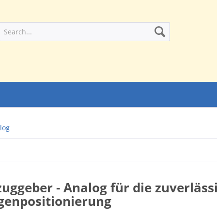
log
zuggeber - Analog für die zuverlä
genpositionierung