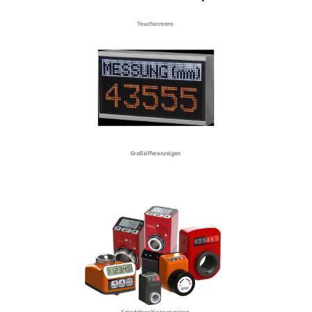
Touchscreens
Großzifferanzeigen