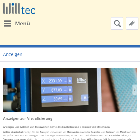
Menü
Anzeigen
Anzeigen zur Visualisierung
Anzeigen und Ablesen von Messwerten sowie das Einstellen und Bedienen von Maschinen
Willtec Messtechnik
verfügt für das
Anzeigen
und Ablesen von
Messwerten
sowie das
Einstellen
und
Bedienen
von
Maschinen
über
ein großes Sortiment von Anzeigen sowohl aus eigener Herstellung als auch von namhaften Partnern. Ob
Batteriebetrieben
, mit
Spannungsversorgung
, elektronisch oder mechanisch z. B. über eine Spindel, kann
Willtec Messtechnik
Ihnen neben einer
sehr