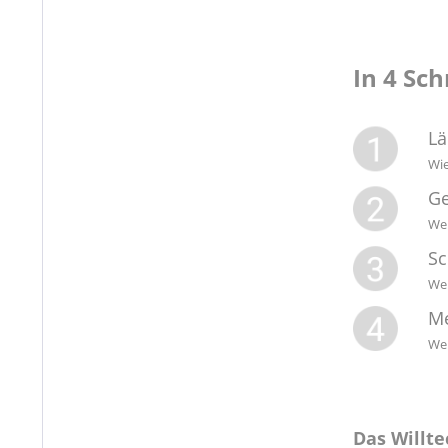
In 4 Sc
L
Wie
Ge
Wel
Sc
Wel
Me
Wel
Das Willte