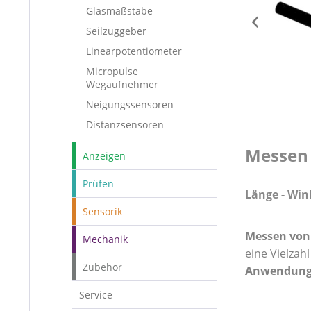
Glasmaßstäbe
Seilzuggeber
Linearpotentiometer
Micropulse
Wegaufnehmer
Neigungssensoren
Distanzsensoren
Messen 
Anzeigen
Prüfen
Länge - Win
Sensorik
Messen von
Mechanik
eine Vielza
Zubehör
Anwendung
Service