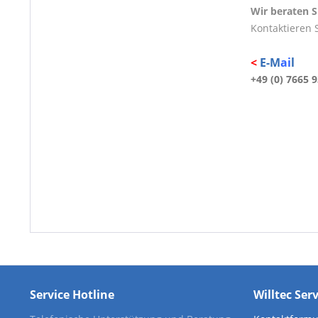
Wir beraten S
Kontaktieren S
<
E-M
ai
l
+49 (0) 7665 9
Service Hotline
Willtec Ser