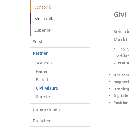
Sensorik
Givi
Mechanik
Zubehör
Seit ü
Markt.
Service
Seit 2013
Partner
Produkts
Linearm
Scancon
Fiama
Optisch
Balluff
Magneti
Givi Misure
Drehimp
Digitale
Dimetix
Positio
Unternehmen
Branchen