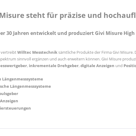
 Misure steht für präzise und hocha
ber 30 Jahren entwickelt und produziert
Givi Misure
High 
 vertreibt
Willtec
Messtechnik
sämtliche Produkte der Firma Givi Misure.
pektrum sinnvoll ergänzen und auch erweitern können. Givi Misure produz
esswertgeber
,
inkrementale
Drehgeber
,
digitale
Anzeigen
und
Posit
e Längenmesssysteme
sche Längenmesssysteme
ulsgeber
 Anzeigen
niersteuerungen