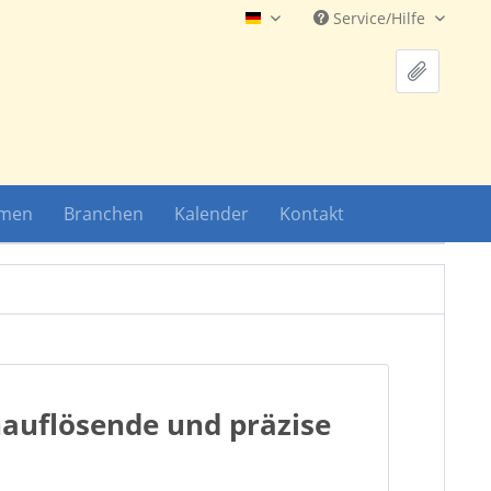
Service/Hilfe
Hauptshop Deutsch
hmen
Branchen
Kalender
Kontakt
hauflösende und präzise