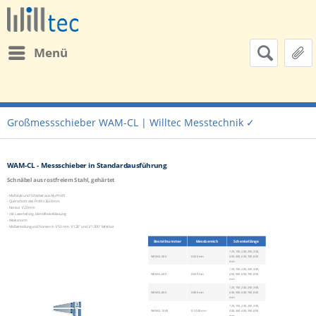
Menü
Großmessschieber WAM-CL | Willtec Messtechnik ✓
WAM-CL - Messschieber in Standardausführung
Schnäbel aus rostfreiem Stahl, gehärtet
- Maßstab und Schieber aus Alu-Profil
- Querschnitt des Profils 36x9 mm
- Nonius 1/20 mm
- mit Laserteilung, blendfreie Ablesung
- Werksnorm
- Maßeinteilung und Nonien in 1/50 mm, 1/128" und 1/1.000" lieferbar
Bestellnummer
Messbereich
Schenkellänge
125, 150, 200, 250, 300,
WAM-CL.500
0-500 mm
400, 500, 600, 700, 800
mm
125, 150, 200, 250, 300,
WAM-CL.600
0-600 mm
400, 500, 600, 700, 800
mm
125, 150, 200, 250, 300,
WAM-CL.800
0-800 mm
400, 500, 600, 700, 800
mm
125, 150, 200, 250, 300,
WAM-CL.1000
0-1.000 mm
400, 500, 600, 700, 800
mm