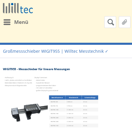
Menü
Großmessschieber WIGIT955 | Willtec Messtechnik ✓
WIGIT955 - Messschieber für lineare Messungen
- Auflösung 0,1
Display Funktionen:
- Leicht, präzise und einfach zu handhaben
- abolut/relativ
- Batteriebetrieben (1 Batterie 1,5V, Typ AA)
- Auswahl der Messart
- Messystem durch Magnetstreifen
- programmierbares Abschalten
- mm oder inch einstellbar
- großen Display für gute Lesbarkeit
Bestellnummer
Messbereich
Schenkellänge
WIGIT950.500
0-500 mm
60 mm
WIGIT950.750
0-750 mm
60 mm
WIGIT950.1000
0-1.000 mm
60 mm
WIGIT950.1500
0-1.500 mm
60 mm
WIGIT950.2000
0-2.000 mm
60 mm
WIGIT950.2500
0-2.500 mm
60 mm
WIGIT950.3100
0-3.100 mm
60 mm