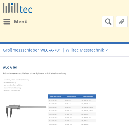
Menü
Großmessschieber WLC-A-701 | Willtec Messtechnik ✓
WLC-A-701
Präzisionsmessschieber ohne Spitzen, mit Feineinstellung
- für Außen-, Innen-, und Stufenmessung
- mit Feineinstellung
- aus rostfreiem Stahl, gehärtet
- mattverchromte Skalierung
- Schieber aus einem Stück
Bestellnummer
Messbereich
Schenkellänge
WLC-A-701.500
0-500 mm
150, 200, 250 mm
WLC-A-701
.600
0-600 mm
150, 200, 300 mm
WLC-A-701
.800
0-800 mm
150, 200, 300, 400 mm
WLC-A-701
.1000
0-1.000 mm
150, 200, 300, 500 mm
WLC-A-701
.1200
0-1.200 mm
200, 300 mm
WLC-A-701
.1500
0-1.500 mm
200, 300, 500 mm
WLC-A-701
.2000
0-2.000 mm
200, 300 mm
WLC-A-701
.3000
0-3.000 mm
200, 300 mm