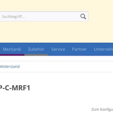
Mechanik
Zubehör
Service
Partner
Unterne
 Widerstand
P-C-MRF1
Zum Konfigur