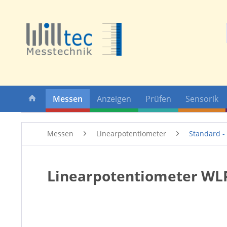
Messen
Anzeigen
Prüfen
Sensorik
Messen
Linearpotentiometer
Standard -
Linearpotentiometer WL