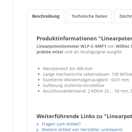
Beschreibung
Technische Daten
Zeich
Produktinformationen "Linearpote
Linearpotenti
ometer WLP-C-MRF1
von
Willtec
präzise misst
und als Analogsignal ausgibt.
Messbereich bis 400 mm
Lange mechanische Lebensdauer: 100 Mill
Exzellente Wiederholgenauigkeit: <0,01 mm
Auflösung stufenlos einstellbar
Anschlusswiderstand: 2 kOhm 25 … 50 mm, 
Weiterführende Links zu "Linearp
Fragen zum Artikel?
Weitere Artikel von Hersteller unbekannt