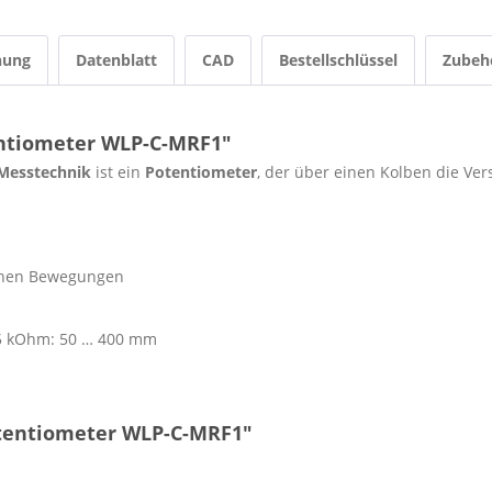
nung
Datenblatt
CAD
Bestellschlüssel
Zubeh
ntiometer WLP-C-MRF1"
 Messtechnik
ist ein
Potentiometer
, der über einen Kolben die Ve
ionen Bewegungen
5 kOhm: 50 … 400 mm
otentiometer WLP-C-MRF1"