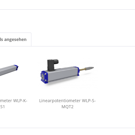
ls angesehen
ometer WLP-K-
Linearpotentiometer WLP-S-
S1
MQT2