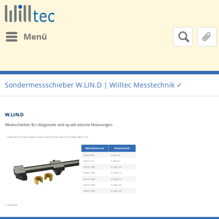
Menü
Sondermessschieber W.LIN.D | Willtec Messtechnik ✓
W.LIN.D
Messschieber für diagonale und quadratische Messungen
Geeignet zur Messung des Quadrats einer Platte oder einer diagonalen Linie.
Bestellnummer
Messbereich
W.LIN.D.500
0-500 mm
W.LIN.D.750
0-750 mm
W.LIN.D.1000
0-1.000 mm
W.LIN.D.1500
0-1.500 mm
W.LIN.D.2000
0-2.000 mm
W.LIN.D.2500
0-2.500 mm
W.LIN.D.3200
0-3.200 mm
<< Zurück