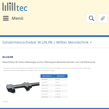
Menü
Sondermessschieber W.LIN.PB | Willtec Messtechnik ✓
W.LIN.PB
Messschieber für lineare Messungen und zur Messung des Abstands zwischen Loch und Plattenrand
Die Länge wird direkt auf der abgestuften Skala abgelesen; den Lochabstand erhält man durch Hinzufügen von 20 mm zu dem auf der Skala gelesenen Wert erhalten.
Stifte werden standardmäßig mitgeliefert (ein verjüngter mit Ø 4 / Ø 15 mm und einer als Stopp).
Bestellnummer
Messbereich
W.LIN.PB.500
0-500 mm
W.LIN.PB.750
0-750 mm
W.LIN.PB.1000
0-1.000 mm
W.LIN.PB.1500
0-1.500 mm
W.LIN.PB.2000
0-2.000 mm
W.LIN.PB.2500
0-2.500 mm
W.LIN.PB.3200
0-3.200 mm
<< Zurück