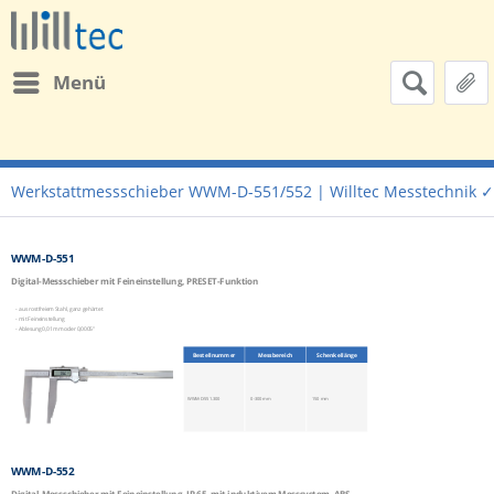
Menü
Werkstattmessschieber WWM-D-551/552 | Willtec Messtechnik ✓
WWM-D-551
Digital-Messschieber mit Feineinstellung, PRESET-Funktion
- aus rostfreiem Stahl, ganz gehärtet
- mit Feineinstellung
- Ablesung 0,01 mm oder 0,0005"
Bestellnummer
Messbereich
Schenkellänge
WWM-D-551.300
0-300 mm
150 mm
WWM-D-552
Digital-Messschieber mit Feineinstellung, IP 65, mit induktivem Messsystem, ABS