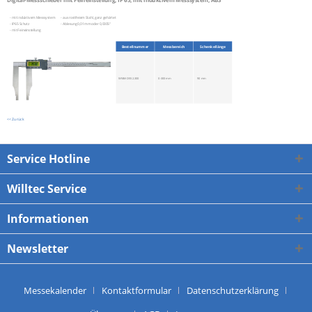
- mit induktivem Messsystem
- aus rostfreiem Stahl, ganz gehärtet
- IP65 Schutz
- Ablesung 0,01 mm oder 0,0005"
- mit Feineinstellung
Bestellnummer
Messbereich
Schenkellänge
WWM-D-552.300
0-300 mm
90 mm
<< Zurück
Service Hotline
Willtec Service
Informationen
Newsletter
Messekalender
Kontaktformular
Datenschutzerklärung