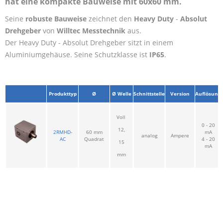
hat eine kompakte Bauweise mit 60x60 mm.
Seine
robuste
Bauweise
zeichnet den
Heavy Duty
-
Absolut
Drehgeber
von
Willtec Messtechnik
aus.
Der Heavy Duty - Absolut Drehgeber sitzt in einem
Aluminiumgehäuse.
Seine Schutzklasse ist
IP65
.
Produkttyp
Ø
Ø
Welle
Schnittstelle
Version
Auflösung
Voll
0 - 20
12,
2RMHD-
60 mm
mA
analog
Ampere
AC
Quadrat
4 - 20
15
mA
mm