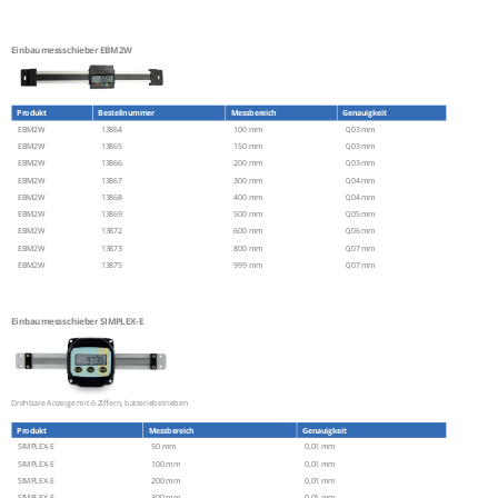
Einbaumessschieber EBM2W
Produkt
Bestellnummer
Messbereich
Genauigkeit
EBM2W
13864
100 mm
0,03 mm
EBM2W
13865
150 mm
0,03 mm
EBM2W
13866
200 mm
0,03 mm
EBM2W
13867
300 mm
0,04 mm
EBM2W
13868
400 mm
0,04 mm
EBM2W
13869
500 mm
0,05 mm
EBM2W
13872
600 mm
0,06 mm
EBM2W
13873
800 mm
0,07 mm
EBM2W
13875
999 mm
0,07 mm
Einbaumessschieber SIMPLEX-E
Drehbare Anzeige mit 6 Ziffern, batteriebetrieben
Produkt
Messbereich
Genauigkeit
SIMPLEX-E
50 mm
0,01 mm
SIMPLEX-E
100 mm
0,01 mm
SIMPLEX-E
200 mm
0,01 mm
SIMPLEX-E
300 mm
0,01 mm