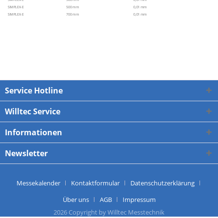
SIMPLEX-E
500 mm
0,01 mm
SIMPLEX-E
700 mm
0,01 mm
Service Hotline
Willtec Service
Informationen
Newsletter
Messekalender
Kontaktformular
Datenschutzerklärung
Über uns
AGB
Impressum
2026 Copyright by Willtec Messtechnik