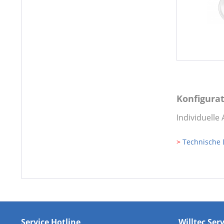
Konfigura
Individuell
>
Technische 
Service Hotline
Willtec Ser