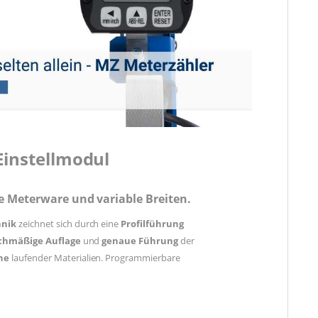
Einstellmodul
he Meterware und variable Breiten.
hnik
zeichnet sich durch eine
Profilführung
chmäßige Auflage
und
genaue Führung
der
che
laufender Materialien
. Programmierbare