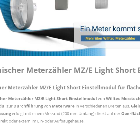
nischer Meterzähler MZ/E Light Short 
her Meterzähler MZ/E Light Short Einstellmodul für flac
cher
Meterzähler MZ/E-Light Short Einstellmodul
von
Willtec Messtec
dul
zur
Durchführung
von
Meterware
in verschiedenen Breiten aus.
Glei
ssung
erfolgt mit einem Messrad (200 mm Umfang) direkt auf der
Oberflä
rekt oder extern im Ein- oder Aufbaugehäuse.