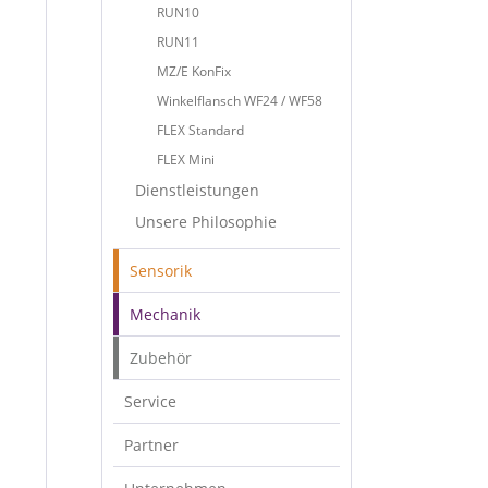
RUN10
RUN11
MZ/E KonFix
Winkelflansch WF24 / WF58
FLEX Standard
FLEX Mini
Dienstleistungen
Unsere Philosophie
Sensorik
Mechanik
Zubehör
Service
Partner