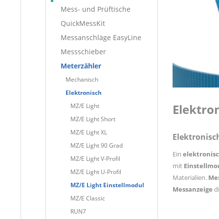
Mess- und Prüftische
QuickMessKit
Messanschläge EasyLine
Messschieber
Meterzähler
Mechanisch
Elektronisch
Elektro
MZ/E Light
MZ/E Light Short
MZ/E Light XL
Elektronisc
MZ/E Light 90 Grad
Ein
elektronis
MZ/E Light V-Profil
mit
Einstellmo
MZ/E Light U-Profil
Materialien.
Me
MZ/E Light Einstellmodul
Messanzeige
di
MZ/E Classic
RUN7