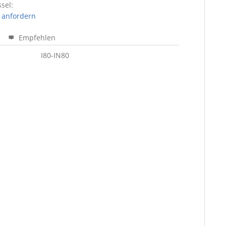
sel:
 anfordern
Empfehlen
I80-IN80