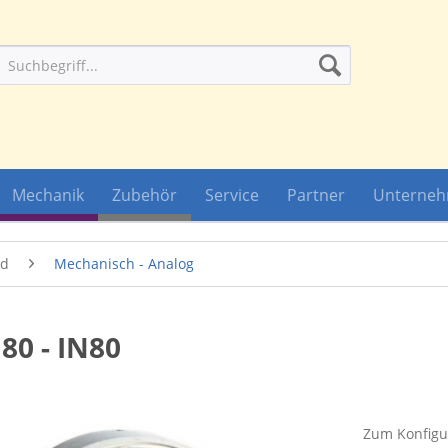
Mechanik
Zubehör
Service
Partner
Unterne
ad
Mechanisch - Analog
80 - IN80
Zum Konfigur