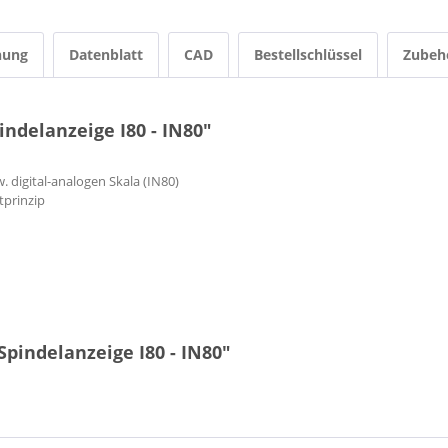
nung
Datenblatt
CAD
Bestellschlüssel
Zubeh
ndelanzeige I80 - IN80"
. digital-analogen Skala (IN80)
prinzip
pindelanzeige I80 - IN80"