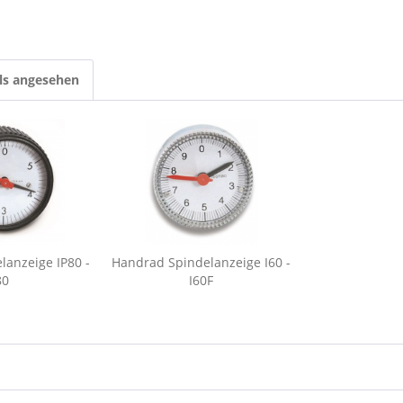
ls angesehen
lanzeige IP80 -
Handrad Spindelanzeige I60 -
80
I60F