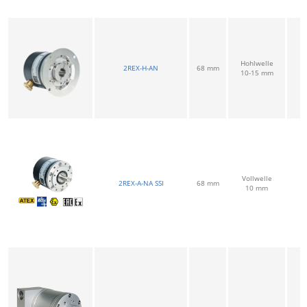
Hohlwelle
2REX-H-AN
68 mm
10-15 mm
Vollwelle
2REX-A-NA SSI
68 mm
10 mm