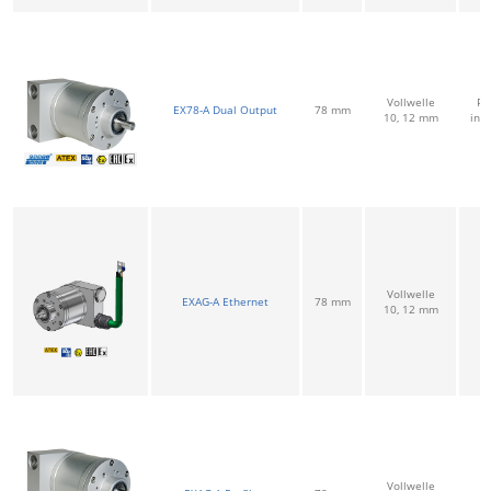
Vollwelle
Pr
EX78-A Dual Output
78 mm
10, 12 mm
ink
Vollwelle
E
EXAG-A Ethernet
78 mm
10, 12 mm
M
Vollwelle