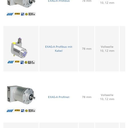
EXAG-A Profibus
78 mm
P
10, 12 mm
EXAG-A Profibus mit
Vollwelle
78 mm
P
Kabel
10, 12 mm
Vollwelle
EXAG-A Profinet
78 mm
P
10, 12 mm