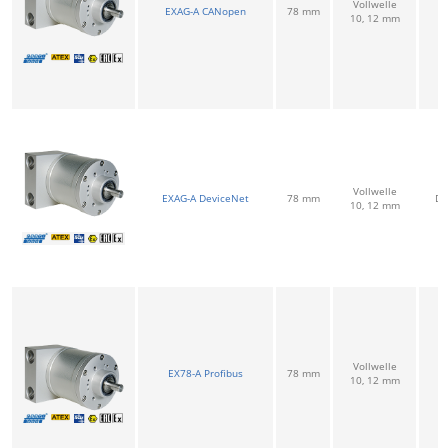
Vollwelle
EXAG-A CANopen
78 mm
C
10, 12 mm
Vollwelle
EXAG-A DeviceNet
78 mm
De
10, 12 mm
Vollwelle
EX78-A Profibus
78 mm
P
10, 12 mm