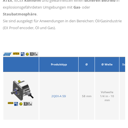
ATEX
, IECEx
Konform
und gewährleisten einen
sicheren
Betrieb
in
explosionsgefährdeten Umgebungen mit
Gas
- oder
Staubatmosphäre
.
Sie sind ausgelegt für Anwendungen in den Bereichen:
Öl/Gasindustrie
(
EX Proof encoder, Öl und Gas)
.
Produkttyp
Ø
Ø
Welle
Schn
Vollwelle
2QEX-A SSI
58 mm
1/4 in - 10
mm