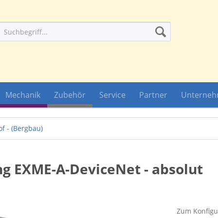
Mechanik
Zubehör
Service
Partner
Unterne
of - (Bergbau)
ng EXME-A-DeviceNet - absolut
Zum Konfigur