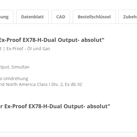
nung
Datenblatt
CAD
Bestellschlüssel
Zubeh
x-Proof EX78-H-Dual Output- absolut"
 | Ex-Proof - Öl und Gas
tput, Simultan
pro Umdrehung
und North America Class I Div. 2, Ex db IIC
 Ex-Proof EX78-H-Dual Output- absolut"