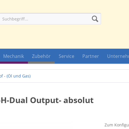
Mechanik
Zubehör
Service
Partner
Unterne
of - (Öl und Gas)
H-Dual Output- absolut
Zum Konfigur