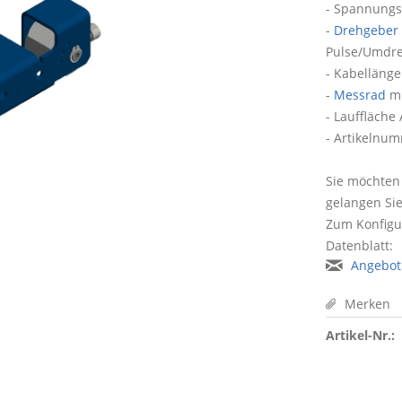
- Spannungs
-
Drehgeber
Pulse/Umdr
- Kabellänge
-
Messrad
mi
- Lauffläche
- Artikelnu
Sie möchten
gelangen Si
Zum Konfigur
Datenblatt:
Angebot
Merken
Artikel-Nr.: