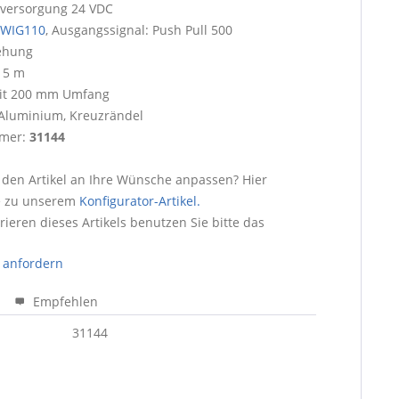
versorgung 24 VDC
 WIG110
, Ausgangssignal: Push Pull 500
ehung
 5 m
t 200 mm Umfang
 Aluminium, Kreuzrändel
mmer:
31144
 den Artikel an Ihre Wünsche anpassen? Hier
e zu unserem
Konfigurator-Artikel.
ieren dieses Artikels benutzen Sie bitte das
 anfordern
Empfehlen
31144