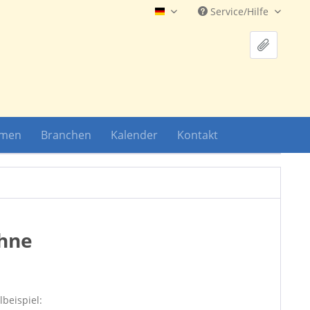
Service/Hilfe
Hauptshop Deutsch
hmen
Branchen
Kalender
Kontakt
ohne
lbeispiel: