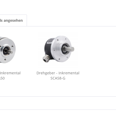
ls angesehen
 Inkremental
Drehgeber - Inkremental
A50
SCA58-G