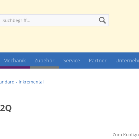
Mechanik
Zubehör
Service
Partner
Unterne
andard - Inkremental
 2Q
Zum Konfigur