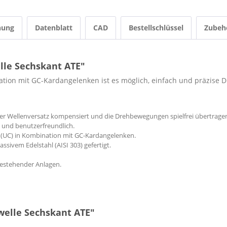
nung
Datenblatt
CAD
Bestellschlüssel
Zubeh
lle Sechskant ATE"
ation mit GC-Kardangelenken ist es möglich, einfach und präzis
er Wellenversatz kompensiert und die Drehbewegungen spielfrei übertrage
e und benutzerfreundlich.
b (UC) in Kombination mit GC-Kardangelenken.
sivem Edelstahl (AISI 303) gefertigt.
bestehender Anlagen.
welle Sechskant ATE"